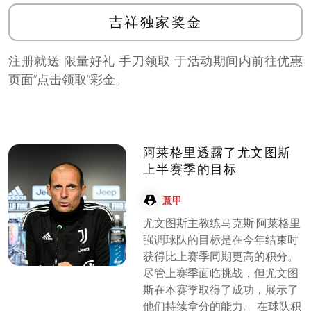
吉祥独家奖金
注册就送 限量好礼 手刀领取 于活动期间内前往优惠
页面”点击领取”彩金。
阿莱格里透露了尤文图斯
上半赛季的目标
意甲
尤文图斯主教练马克斯·阿莱格里
强调球队的目标是在今年结束时
获得比上赛季同期更高的积分。
尽管上赛季面临挑战，但尤文图
斯在本赛季取得了成功，展示了
他们持续拿分的能力。 在球队积