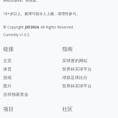
网站而获得广告佣金。
18+岁以上。赌博可能令人上瘾，请理性参与。
© Copyright
JXF2024
. All Rights Reserved
Currently v1.0.2.
链接
指南
主页
买球赛的网站
体育
世界杯买球平台
游戏
球探足球比分
图片
世界杯买球平台
吉祥独家奖金
项目
社区