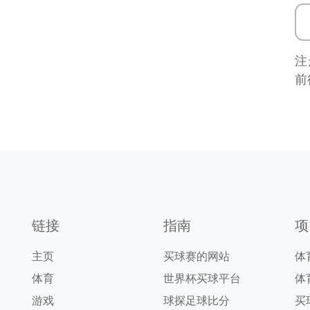
注
前
链接
指南
项
主页
买球赛的网站
体
体育
世界杯买球平台
体
游戏
球探足球比分
买