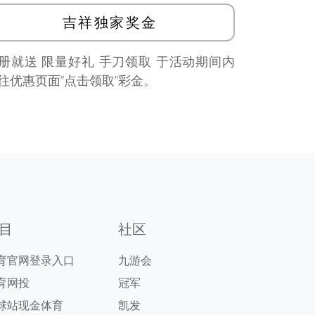
吉祥独家奖金
册就送 限量好礼 手刀领取 于活动期间内
往优惠页面”点击领取”彩金。
目
社区
育官网登录入口
九游会
育网投
冠军
球站现金体育
凯发