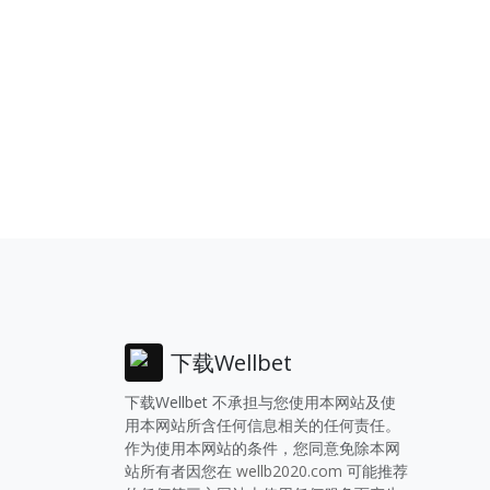
下载Wellbet
下载Wellbet 不承担与您使用本网站及使
用本网站所含任何信息相关的任何责任。
作为使用本网站的条件，您同意免除本网
站所有者因您在
wellb2020.com
可能推荐