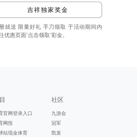
吉祥独家奖金
册就送 限量好礼 手刀领取 于活动期间内
往优惠页面”点击领取”彩金。
目
社区
育官网登录入口
九游会
育网投
冠军
球站现金体育
凯发