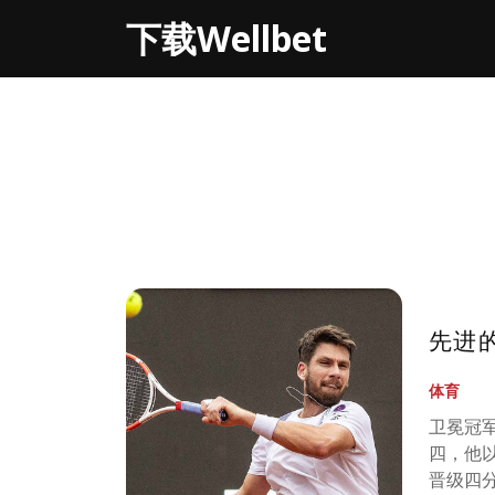
下载Wellbet
先进
体育
卫冕冠
四，他以 
晋级四