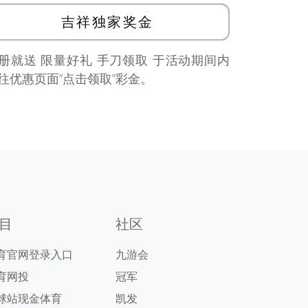
吉祥独家奖金
册就送 限量好礼 手刀领取 于活动期间内
往优惠页面”点击领取”彩金。
目
社区
育官网登录入口
九游会
育网投
冠军
球站现金体育
凯发