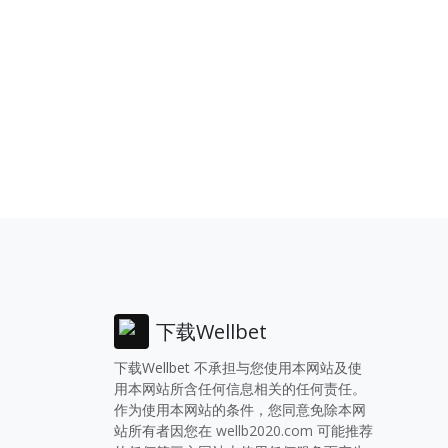
下载Wellbet
下载Wellbet 不承担与您使用本网站及使
用本网站所含任何信息相关的任何责任。
作为使用本网站的条件，您同意免除本网
站所有者因您在
wellb2020.com
可能推荐