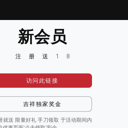
新会员
注册送18
访问此链接
吉祥独家奖金
册就送 限量好礼 手刀领取 于活动期间内
往优惠页面”点击领取”彩金。