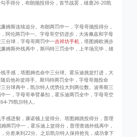
勾手得分，布朗抛投得分，首节战罢，雄鹿26-20凯
威廉姆斯连续追分。布朗两罚中一，字母哥抛投得分，
分，阿伦两罚中一。字母哥空切进步，大洛佩兹和字母
进三分球，字母哥两罚中一
吉祥坊手机
​，塔图姆欧洲步
威廉姆斯外线再中，斯玛特三罚全中，上半场完毕，雄
外线手感，塔图姆也命中三分球。霍乐迪挑篮打进，大
，随后他补篮得手。斯玛特两罚全中，字母哥抛投命
斯三分球再中，凯尔特人优势拉大到两位数。波蒂斯三
罚中一，字母哥单臂暴扣，霍乐迪两罚全中，字母哥空
4-79凯尔特人。
线手感迸裂，康诺顿上篮得分。塔图姆跳投得分，普理
图姆两罚中一，霍乐迪上篮得分，普理查德外线再中，
，分差来到22分。之后凯尔特人保持抢先，成功拿下