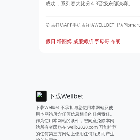
成功，系列赛大比分4-3晋级东部决赛。
© 吉祥坊APP手机吉祥坊WELLBET【访问smart
假日
塔图姆
威廉姆斯
字母哥
布朗
下载Wellbet
下载Wellbet 不承担与您使用本网站及使
用本网站所含任何信息相关的任何责任。
作为使用本网站的条件，您同意免除本网
站所有者因您在
wellb2020.com
可能推荐
的任何第三方网站上使用任何服务而产生