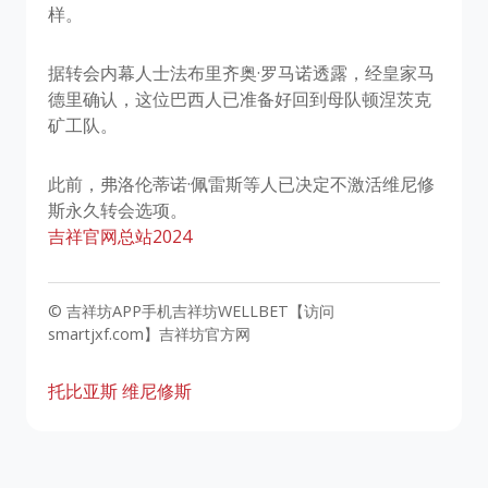
样。
据转会内幕人士法布里齐奥·罗马诺透露，经皇家马
德里确认，这位巴西人已准备好回到母队顿涅茨克
矿工队。
此前，弗洛伦蒂诺·佩雷斯等人已决定不激活维尼修
斯永久转会选项。
吉祥官网总站2024
© 吉祥坊APP手机吉祥坊WELLBET【访问
smartjxf.com】吉祥坊官方网
托比亚斯
维尼修斯