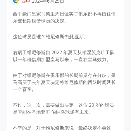
西甲
2024年6月25日
西甲豪门皇家马德里周日证实了俱乐部不再留住俱
乐部长期租借球员的决定。
这位球员是谁？维尼修斯·托比亚斯。
右后卫维尼修斯自 2022 年夏天从顿涅茨克矿工队
以一年租借期加盟皇马以来，一直在皇马效力。
由于对维尼修斯在俱乐部的长期前景存在分歧，皇
马高层于去年夏天决定将维尼修斯的留队时间延长
一个赛季。
不过，这一次，需要做出决定，这位 20 岁的球员
是否能在圣地亚哥·伯纳乌球场有未来。
不幸的是，对于维尼修斯来说，最终决定不会这