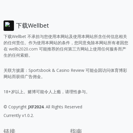
下载Wellbet
下载Wellbet 不承担与您使用本网站及使用本网站所含任何信息相关
的任何责任。作为使用本网站的条件，您同意免除本网站所有者因您
在
wellb2020.com
可能推荐的任何第三方网站上使用任何服务而产
生的任何索赔。
关联方披露：Sportsbook & Casino Review 可能会因访问体育博彩
网站而获得广告佣金。
18+岁以上。赌博可能令人上瘾，请理性参与。
© Copyright
JXF2024
. All Rights Reserved
Currently v1.0.2.
链接
指南